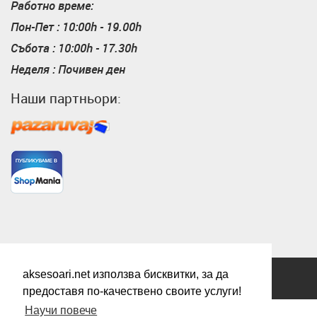
Работно време:
Пон-Пет : 10:00h - 19.00h
Събота : 10:00h - 17.30h
Неделя : Почивен ден
Наши партньори:
Пазарувай
ShopMania
aksesoari.net използва бисквитки, за да
Всички права запазени.
предоставя по-качествено своите услуги!
Научи повече