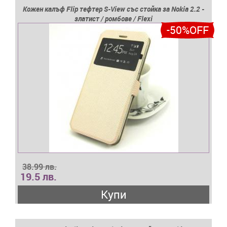
Кожен калъф Flip тефтер S-View със стойка за Nokia 2.2 -
златист / ромбове / Flexi
-50%OFF
38.99 лв.
19.5 лв.
Купи