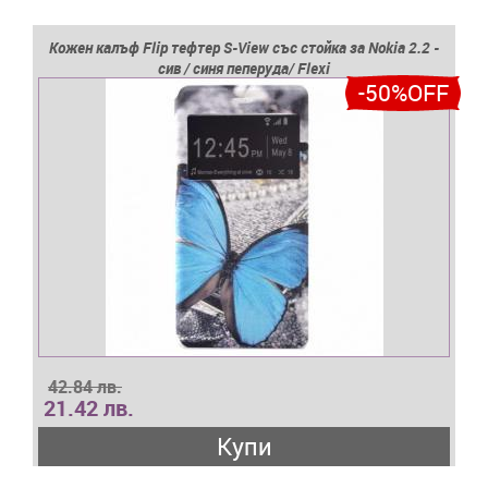
Кожен калъф Flip тефтер S-View със стойка за Nokia 2.2 -
сив / синя пеперуда/ Flexi
-50%OFF
42.84 лв.
21.42 лв.
Купи