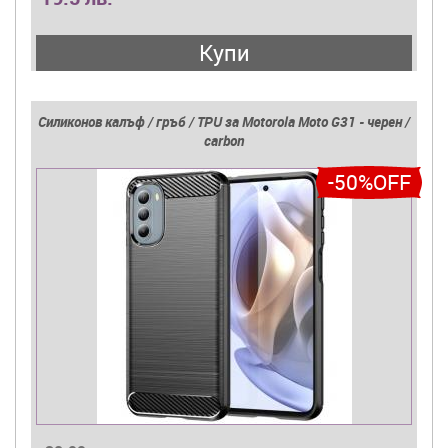
Купи
Силиконов калъф / гръб / TPU за Motorola Moto G31 - черен /
carbon
-50%OFF